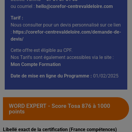
ou courriel :
hello@corefor-centrevaldeloire.com
Tarif :
Nous consulter pour un devis personnalisé sur ce lien
:
https://corefor-centrevaldeloire.com/demande-de-
devis/
Cette offre est éligible au CPF.
Nos Tarifs sont également accessibles via le site :
Mon Compte Formation
Date de mise en ligne du Programme :
01/02/2025
WORD EXPERT - Score Tosa 876 à 1000
points
Libellé exact de la certification (France compétences)