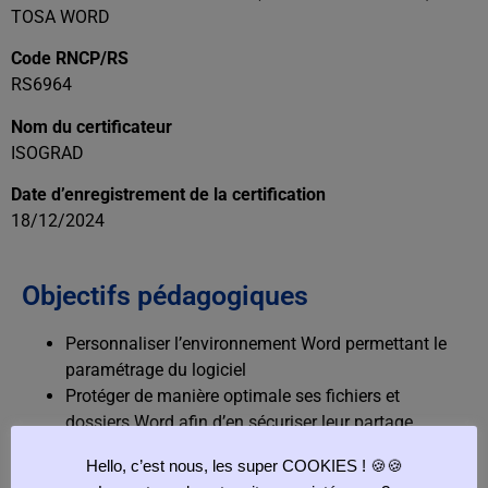
TOSA WORD
Code RNCP/RS
RS6964
Nom du certificateur
ISOGRAD
Date d’enregistrement de la certification
18/12/2024
Objectifs pédagogiques
Personnaliser l’environnement Word permettant le
paramétrage du logiciel
Protéger de manière optimale ses fichiers et
dossiers Word afin d’en sécuriser leur partage
Personnaliser l’ensemble des outils de mise en
Hello, c’est nous, les super COOKIES ! 🍪🍪
forme du traitement de texte dans le but de se créer