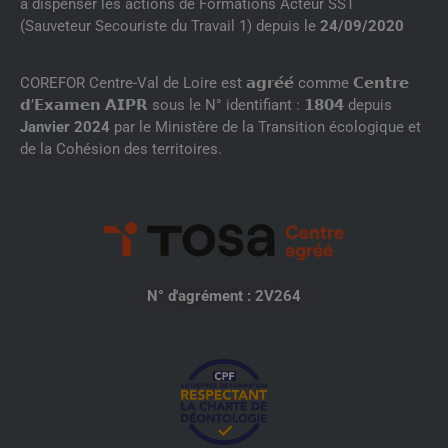
à dispenser les actions de Formations Acteur SST
(Sauveteur Secouriste du Travail 1) depuis le
24/09/2020
COREFOR Centre-Val de Loire est 𝗮𝗴𝗿𝗲́𝗲́ comme 𝗖𝗲𝗻𝘁𝗿𝗲
𝗱’𝗘𝘅𝗮𝗺𝗲𝗻 𝗔𝗜𝗣𝗥 sous le N° identifiant : 𝟭𝟴𝟬𝟰 depuis
Janvier 2024
par le Ministère de la Transition écologique et
de la Cohésion des territoires.
N° d'agrément : 2V264