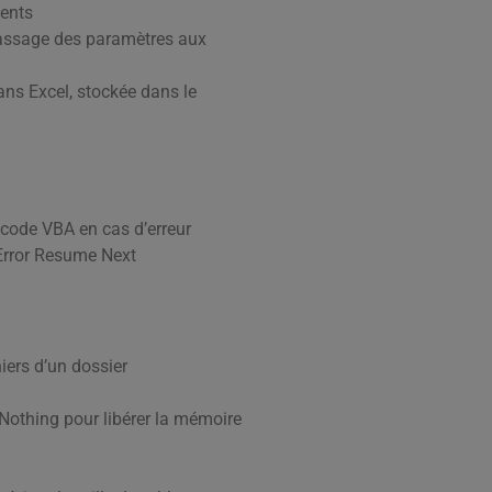
ments
passage des paramètres aux
ans Excel, stockée dans le
e code VBA en cas d’erreur
 Error Resume Next
hiers d’un dossier
lé Nothing pour libérer la mémoire