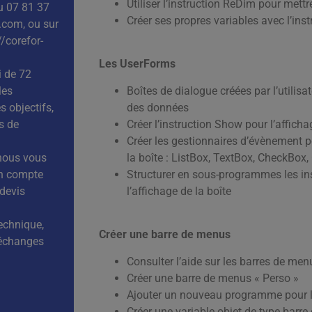
Utiliser l’instruction ReDim pour mettre
u 07 81 37
Créer ses propres variables avec l’ins
e.com
, ou sur
//corefor-
Les UserForms
 de 72
les
Boîtes de dialogue créées par l’utilisat
s objectifs,
des données
s de
Créer l’instruction Show pour l’afficha
Créer les gestionnaires d’évènement po
 nous vous
la boîte : ListBox, TextBox, CheckBo
en compte
Structurer en sous-programmes les ins
 devis
l’affichage de la boîte
technique,
Créer une barre de menus
 échanges
Consulter l’aide sur les barres de men
Créer une barre de menus « Perso »
Ajouter un nouveau programme pour l
Créer une variable objet de type ba