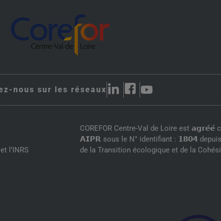
ez-nous sur les réseaux
COREFOR Centre-Val de Loire est 𝗮𝗴𝗿𝗲́𝗲́ co
𝗔𝗜𝗣𝗥 sous le N° identifiant : 𝟭𝟴𝟬𝟰 depui
et l’INRS
de la Transition écologique et de la Cohési