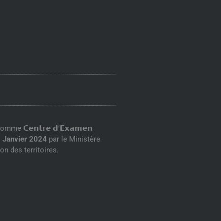
mme 𝗖𝗲𝗻𝘁𝗿𝗲 𝗱’𝗘𝘅𝗮𝗺𝗲𝗻
s
Janvier 2024
par le Ministère
on des territoires.