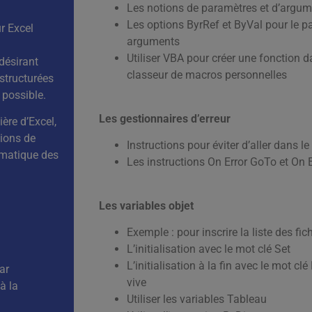
Les notions de paramètres et d’argu
Les options ByrRef et ByVal pour le 
r Excel
arguments
Utiliser VBA pour créer une fonction d
désirant
classeur de macros personnelles
 structurées
 possible.
Les gestionnaires d’erreur
ière d’Excel,
tions de
Instructions pour éviter d’aller dans l
omatique des
Les instructions On Error GoTo et On
Les variables objet
Exemple : pour inscrire la liste des fic
L’initialisation avec le mot clé Set
L’initialisation à la fin avec le mot c
ar
vive
 à la
Utiliser les variables Tableau