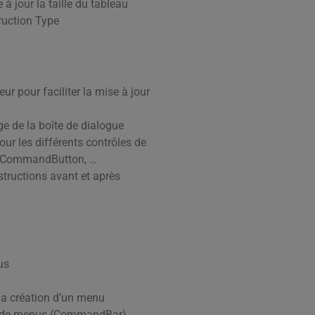
 à jour la taille du tableau
truction Type
eur pour faciliter la mise à jour
ge de la boîte de dialogue
ur les différents contrôles de
x, CommandButton, …
tructions avant et après
us
a création d’un menu
rre de menus (CommandBar)