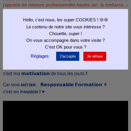
j’apprécie les relations professionnelles basées sur la confiance. »
Vanina
Hello, c’est nous, les super COOKIES ! 🍪🍪
S’exposer sur le web en se filmant face à la 🎥 n’est pas un
Le contenu de notre site vous intéresse ?
exercice aisé.
Chouette, super !
C’est un exercice périlleux, dangereux qui vous expose au
On vous accompagne dans votre visite ?
regard 👀 et aux critiques des autres ❗
C’est OK pour vous ?
Mais prendre du plaisir à le faire :
c’est le maître mot
.
Réglages
J'accepte
Je refuse
« 𝗣𝗿𝗲𝗻𝗱𝗿𝗲 𝗽𝗹𝗮𝗶𝘀𝗶𝗿 𝗱𝗮𝗻𝘀 𝘁𝗼𝘂𝘁 𝗰𝗲 𝗾𝘂𝗲 𝗷’𝗲𝗻𝘁𝗿𝗲𝗽𝗿𝗲𝗻𝗱𝘀 »
c’est ma 𝗺𝗼𝘁𝗶𝘃𝗮𝘁𝗶𝗼𝗻 de tous les jours ❗
Car ᴍᴏɴ
ᴍᴇ́ᴛɪᴇʀ
﹐𝗥𝗲𝘀𝗽𝗼𝗻𝘀𝗮𝗯𝗹𝗲 𝗙𝗼𝗿𝗺𝗮𝘁𝗶𝗼𝗻 👩
c’est ᴍᴀ
ᴘᴀssɪᴏɴ
❗ ♥️