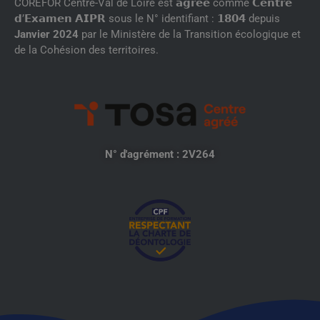
COREFOR Centre-Val de Loire est 𝗮𝗴𝗿𝗲́𝗲́ comme 𝗖𝗲𝗻𝘁𝗿𝗲
𝗱’𝗘𝘅𝗮𝗺𝗲𝗻 𝗔𝗜𝗣𝗥 sous le N° identifiant : 𝟭𝟴𝟬𝟰 depuis
Janvier 2024
par le Ministère de la Transition écologique et
de la Cohésion des territoires.
N° d'agrément : 2V264