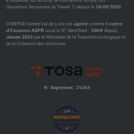
à dispenser les actions de Formations Acteur SST
(Sauveteur Secouriste du Travail 1) depuis le
24/09/2020
COREFOR Centre-Val de Loire est 𝗮𝗴𝗿𝗲́𝗲́ comme 𝗖𝗲𝗻𝘁𝗿𝗲
𝗱’𝗘𝘅𝗮𝗺𝗲𝗻 𝗔𝗜𝗣𝗥 sous le N° identifiant : 𝟭𝟴𝟬𝟰 depuis
Janvier 2024
par le Ministère de la Transition écologique et
de la Cohésion des territoires.
N° d'agrément : 2V264