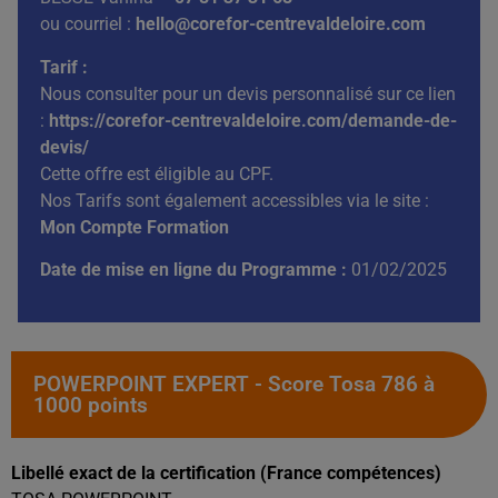
ou courriel :
hello@corefor-centrevaldeloire.com
Tarif :
Nous consulter pour un devis personnalisé sur ce lien
:
https://corefor-centrevaldeloire.com/demande-de-
devis/
Cette offre est éligible au CPF.
Nos Tarifs sont également accessibles via le site :
Mon Compte Formation
Date de mise en ligne du Programme :
01/02/2025
POWERPOINT EXPERT - Score Tosa 786 à
1000 points
Libellé exact de la certification (France compétences)