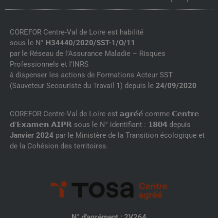
COREFOR Centre-Val de Loire est habilité
sous le N°
H34440/2020/SST-1/O/11
par le Réseau de l’Assurance Maladie – Risques
Professionnels et l’INRS
à dispenser les actions de Formations Acteur SST
(Sauveteur Secouriste du Travail 1) depuis le
24/09/2020
COREFOR Centre-Val de Loire est 𝗮𝗴𝗿𝗲́𝗲́ comme 𝗖𝗲𝗻𝘁𝗿𝗲
𝗱’𝗘𝘅𝗮𝗺𝗲𝗻 𝗔𝗜𝗣𝗥 sous le N° identifiant : 𝟭𝟴𝟬𝟰 depuis
Janvier 2024
par le Ministère de la Transition écologique et
de la Cohésion des territoires.
N° d'agrément : 2V264