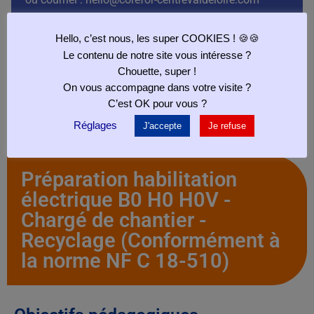
Tarif :
Hello, c’est nous, les super COOKIES ! 🍪🍪
Tarif Intra-Entreprise, nous consulter pour un devis
Le contenu de notre site vous intéresse ?
personnalisé sur ce lien :
https://corefor-
Chouette, super !
centrevaldeloire.com/demande-de-devis/
On vous accompagne dans votre visite ?
C’est OK pour vous ?
Date de mise en ligne du Programme :
29/05/2023
Réglages
J'accepte
Je refuse
Préparation habilitation
électrique B0 H0 H0V -
Chargé de chantier -
Recyclage (Conformément à
la norme NF C 18-510)