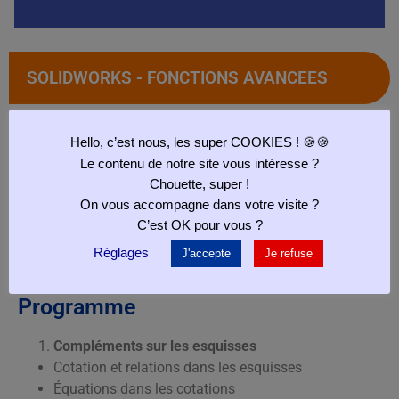
SOLIDWORKS - FONCTIONS AVANCEES
Objectifs pédagogiques
Hello, c’est nous, les super COOKIES ! 🍪🍪
Le contenu de notre site vous intéresse ?
Maîtriser les fonctionnalités les plus avancées du
Chouette, super !
logiciel SolidWorks
On vous accompagne dans votre visite ?
Maîtriser les outils et techniques les plus avancées
C’est OK pour vous ?
du logiciel SolidWorks de façon autonome
Réglages
J'accepte
Je refuse
Créer des objets 3D complexes
Programme
Compléments sur les esquisses
Cotation et relations dans les esquisses
Équations dans les cotations