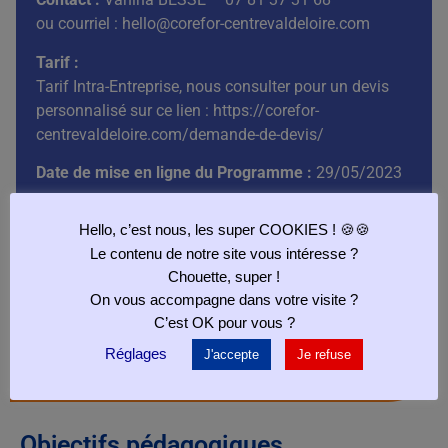
ou courriel :
hello@corefor-centrevaldeloire.com
Tarif :
Tarif Intra-Entreprise, nous consulter pour un devis
personnalisé sur ce lien :
https://corefor-
centrevaldeloire.com/demande-de-devis/
Date de mise en ligne du Programme :
29/05/2023
Hello, c’est nous, les super COOKIES ! 🍪🍪
Le contenu de notre site vous intéresse ?
Préparation habilitation
Chouette, super !
On vous accompagne dans votre visite ?
électrique B0 H0 H0V -
C’est OK pour vous ?
Exécutant (Conformément à
Réglages
J'accepte
Je refuse
la norme NF C 18-510)
Objectifs pédagogiques